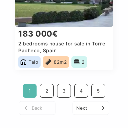
183 000€
2 bedrooms house for sale in Torre-
Pacheco, Spain
Talo
82m2
2
1
2
3
4
5
Back
Next