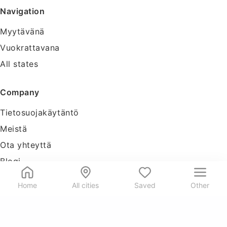
Navigation
Myytävänä
Vuokrattavana
All states
Company
Tietosuojakäytäntö
Meistä
Ota yhteyttä
Blogi
Tools
Home
All cities
Saved
Other