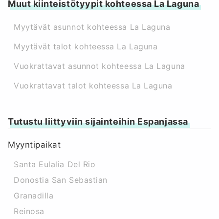
Muut kiinteistötyypit kohteessa La Laguna
Myytävät asunnot kohteessa La Laguna
Myytävät talot kohteessa La Laguna
Vuokrattavat asunnot kohteessa La Laguna
Vuokrattavat talot kohteessa La Laguna
Tutustu liittyviin sijainteihin Espanjassa
Myyntipaikat
Santa Eulalia Del Rio
Donostia San Sebastian
Granadilla
Reinosa