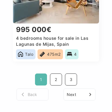
995 000€
4 bedrooms house for sale in Las
Lagunas de Mijas, Spain
Talo
475m2
4
1
2
3
Back
Next