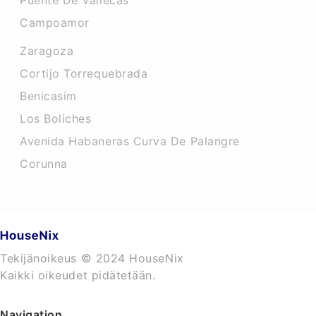
Puente De Vallecas
Campoamor
Zaragoza
Cortijo Torrequebrada
Benicasim
Los Boliches
Avenida Habaneras Curva De Palangre
Corunna
Tekijänoikeus © 2024 HouseNix
Kaikki oikeudet pidätetään.
Navigation