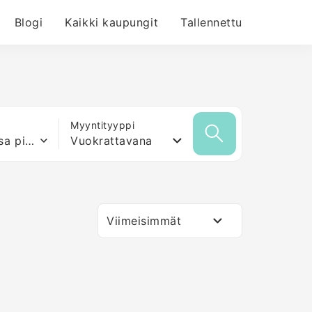
Blogi
Kaikki kaupungit
Tallennettu
Myyntityyppi
Mikä tahansa pinta-ala
Vuokrattavana
Viimeisimmät