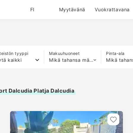
FI
Myytävänä
Vuokrattavana
nteistön tyyppi
Makuuhuoneet
Pinta-ala
tä kaikki
Mikä tahansa määrä sänkyjä
rt Dalcudia Platja Dalcudia