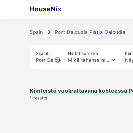
Spain
Port Dalcudia Platja Dalcudia
Sijainti
Hintahaarukka
Kii
Mikä tahansa hinta
Näy
Kiinteistö vuokrattavana kohteessa Po
1
results