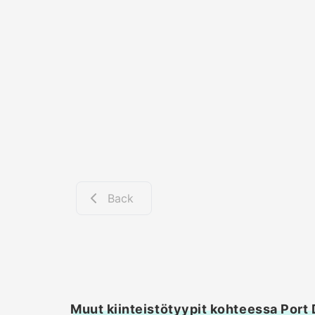
Back
Muut kiinteistötyypit kohteessa Port 