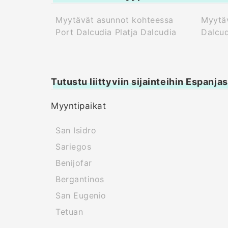
Myytävät asunnot kohteessa
Myytäv
Port Dalcudia Platja Dalcudia
Dalcud
Tutustu liittyviin sijainteihin Espanja
Myyntipaikat
San Isidro
Sariegos
Benijofar
Bergantinos
San Eugenio
Tetuan