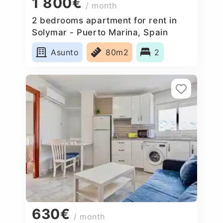
1 800€
/ month
2 bedrooms apartment for rent in
Solymar - Puerto Marina, Spain
Asunto
80m2
2
630€
/ month