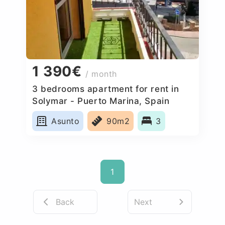
1 390€
/ month
3 bedrooms apartment for rent in
Solymar - Puerto Marina, Spain
Asunto
90m2
3
1
Back
Next