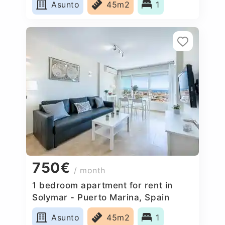
Asunto
45m2
1
750€
/ month
1 bedroom apartment for rent in
Solymar - Puerto Marina, Spain
Asunto
45m2
1