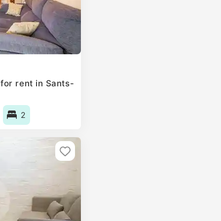
or rent in Sants-
2