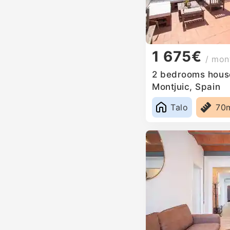
1 675€
/ mon
2 bedrooms house
Montjuic, Spain
Talo
70