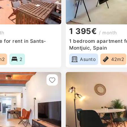
1 395€
th
/ month
 for rent in Sants-
1 bedroom apartment fo
Montjuic, Spain
m2
2
Asunto
42m2