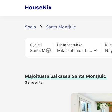
Spain
Sants Montjuic
Sijainti
Hintahaarukka
Kii
Mikä tahansa hinta
Näy
Majoitusta paikassa Sants Montjuic
39
results