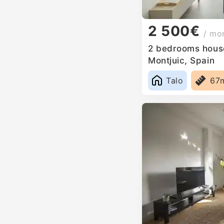
2 500€
/ mo
2 bedrooms house
Montjuic, Spain
Talo
67