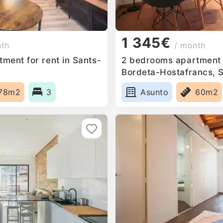
1 345€
nth
/ month
ment for rent in Sants-
2 bedrooms apartment f
Bordeta-Hostafrancs, 
78m2
3
Asunto
60m2