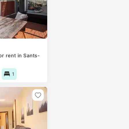
r rent in Sants-
1