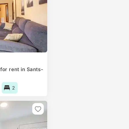
or rent in Sants-
2