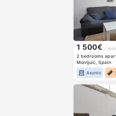
1 500€
/ mo
2 bedrooms apart
Montjuic, Spain
Asunto