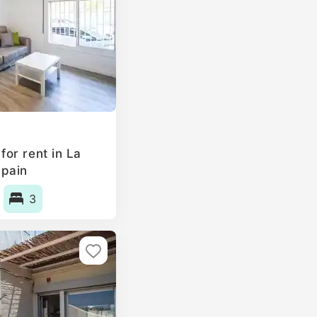
or rent in La
Spain
3