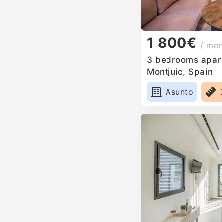
1 800€
/ mo
3 bedrooms apart
Montjuic, Spain
Asunto