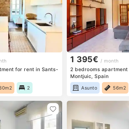
1 395€
nth
/ month
ment for rent in Sants-
2 bedrooms apartment f
Montjuic, Spain
80m2
2
Asunto
56m2