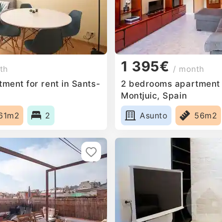
1 395€
th
/ month
ment for rent in Sants-
2 bedrooms apartment f
Montjuic, Spain
61m2
2
Asunto
56m2