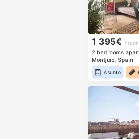
1 395€
/ mon
2 bedrooms apart
Montjuic, Spain
Asunto