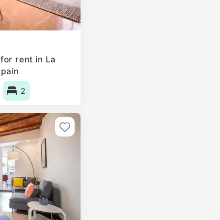
or rent in La
Spain
2