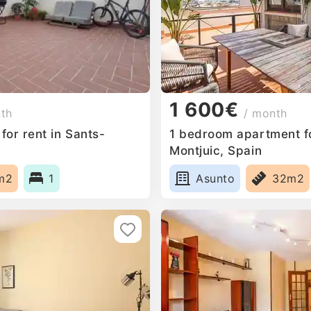
1 600€
nth
/ month
or rent in Sants-
1 bedroom apartment fo
Montjuic, Spain
m2
1
Asunto
32m2