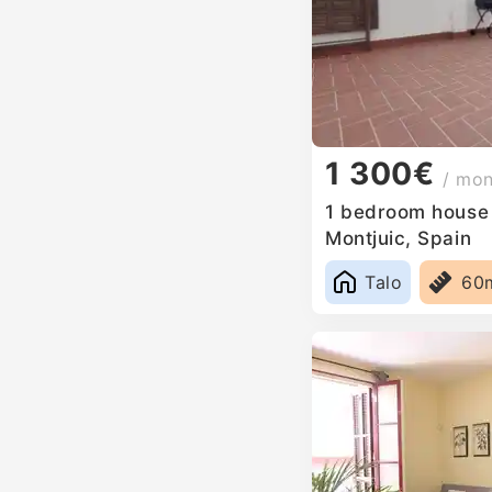
1 300€
/ mo
1 bedroom house f
Montjuic, Spain
Talo
60