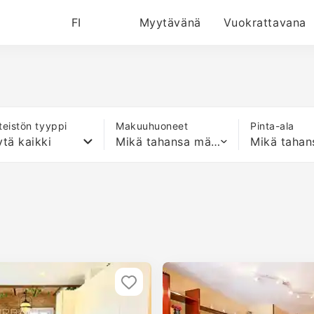
FI
Myytävänä
Vuokrattavana
nteistön tyyppi
Makuuhuoneet
Pinta-ala
tä kaikki
Mikä tahansa määrä sänkyjä