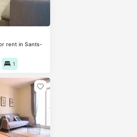
r rent in Sants-
1