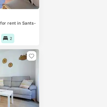
or rent in Sants-
2