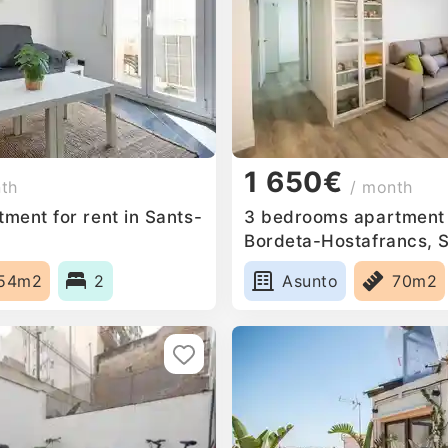
1 650€
nth
/ month
ment for rent in Sants-
3 bedrooms apartment f
Bordeta-Hostafrancs, 
54m2
2
Asunto
70m2