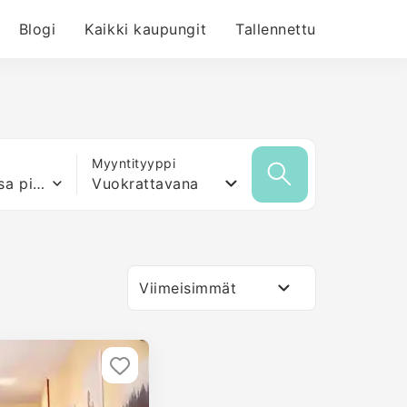
Blogi
Kaikki kaupungit
Tallennettu
Myyntityyppi
Mikä tahansa pinta-ala
Vuokrattavana
Viimeisimmät