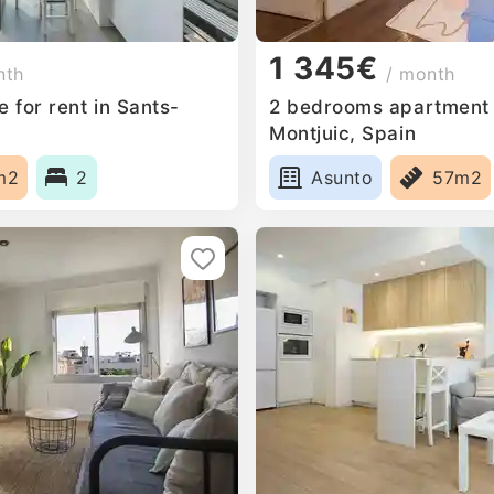
1 345€
nth
/ month
 for rent in Sants-
2 bedrooms apartment f
Montjuic, Spain
m2
2
Asunto
57m2