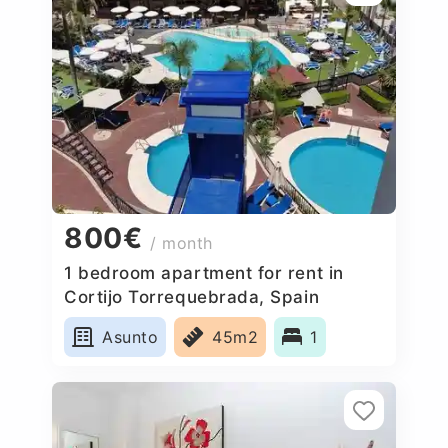
800€
/ month
1 bedroom apartment for rent in
Cortijo Torrequebrada, Spain
Asunto
45m2
1