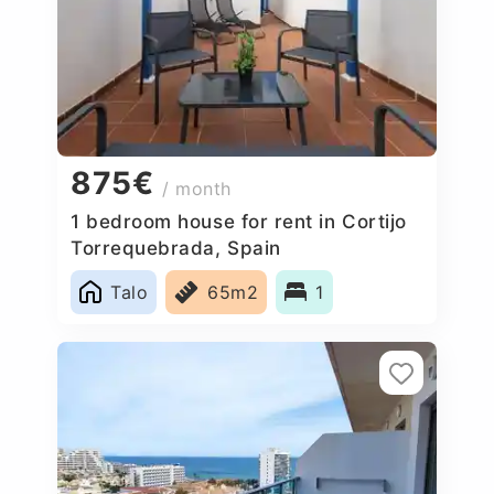
875€
/ month
1 bedroom house for rent in Cortijo
Torrequebrada, Spain
Talo
65m2
1