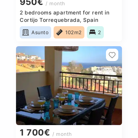
950€
/ month
2 bedrooms apartment for rent in
Cortijo Torrequebrada, Spain
Asunto
102m2
2
1 700€
/ month