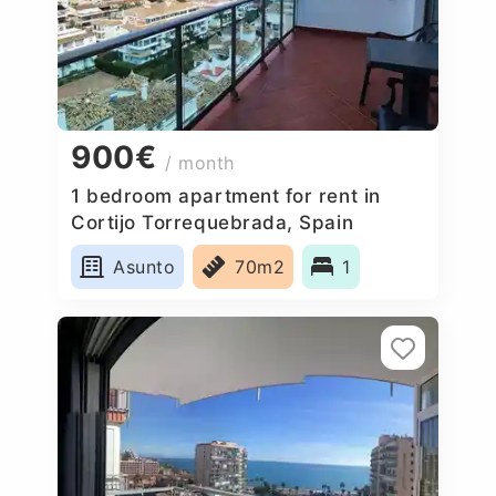
900€
/ month
1 bedroom apartment for rent in
Cortijo Torrequebrada, Spain
Asunto
70m2
1