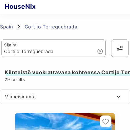
Spain
Cortijo Torrequebrada
Sijainti
Kiinteistö vuokrattavana kohteessa Cortijo To
29
results
Viimeisimmät