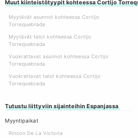
Muut kiinteistötyypit kohteessa Cortijo Torre
Myytävät asunnot kohteessa Cortijo
Torrequebrada
Myytävät talot kohteessa Cortijo
Torrequebrada
Vuokrattavat asunnot kohteessa Cortijo
Torrequebrada
Vuokrattavat talot kohteessa Cortijo
Torrequebrada
Tutustu liittyviin sijainteihin Espanjassa
Myyntipaikat
Rincon De La Victoria