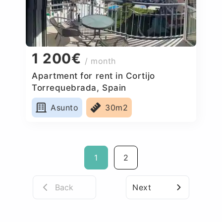
1 200€
/ month
Apartment for rent in Cortijo
Torrequebrada, Spain
Asunto
30m2
1
2
Back
Next