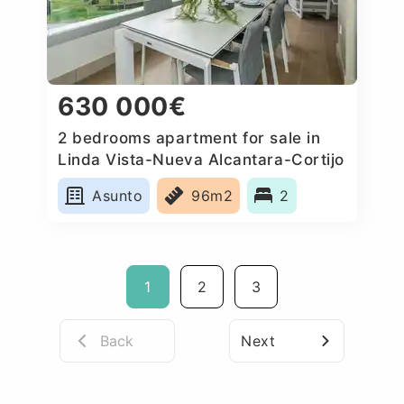
630 000€
2 bedrooms apartment for sale in
Linda Vista-Nueva Alcantara-Cortijo
Blanco, Spain
Asunto
96m2
2
1
2
3
Back
Next