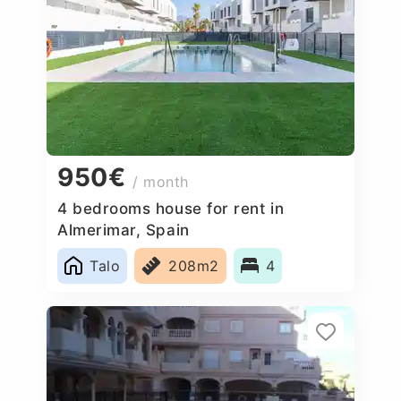
950€
/ month
4 bedrooms house for rent in
Almerimar, Spain
Talo
208m2
4