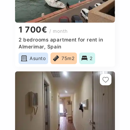
1 700€
/ month
2 bedrooms apartment for rent in
Almerimar, Spain
Asunto
75m2
2