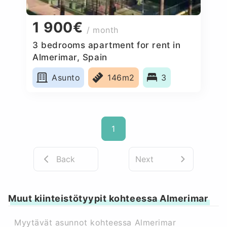
1 900€
/ month
3 bedrooms apartment for rent in
Almerimar, Spain
Asunto
146m2
3
1
Back
Next
Muut kiinteistötyypit kohteessa Almerimar
Myytävät asunnot kohteessa Almerimar