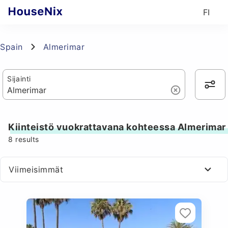
FI
Spain
Almerimar
Sijainti
Kiinteistö vuokrattavana kohteessa Almerimar
8
results
Viimeisimmät