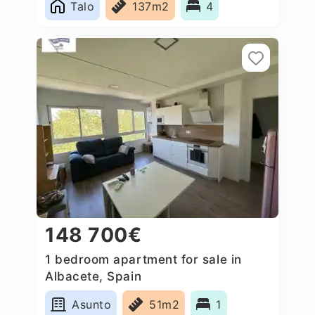
Talo
137m2
4
148 700€
1 bedroom apartment for sale in
Albacete, Spain
Asunto
51m2
1