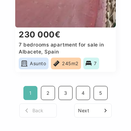
230 000€
7 bedrooms apartment for sale in
Albacete, Spain
Asunto
245m2
7
1
2
3
4
5
Back
Next