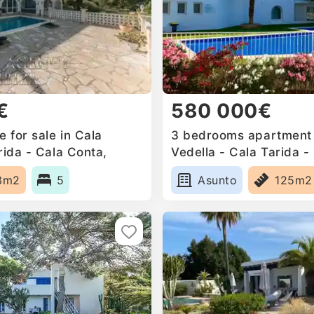
€
580 000€
 for sale in Cala
3 bedrooms apartment f
rida - Cala Conta,
Vedella - Cala Tarida -
Spain
3m2
5
Asunto
125m2