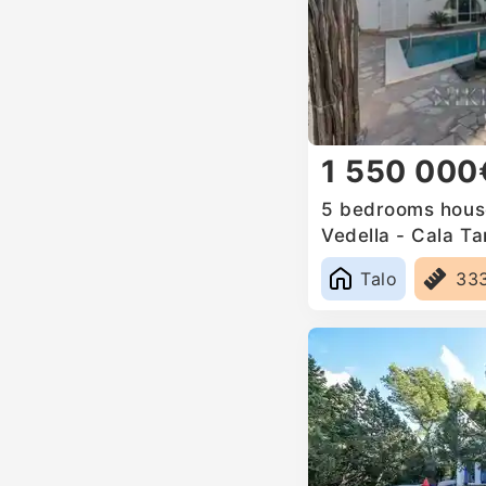
1 550 000
5 bedrooms house
Vedella - Cala Ta
Spain
Talo
33