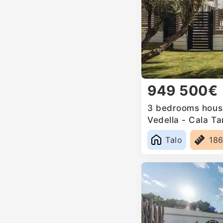
949 500€
3 bedrooms house
Vedella - Cala Ta
Spain
Talo
18