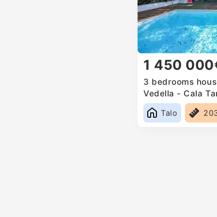
1 450 000
3 bedrooms house
Vedella - Cala Ta
Spain
Talo
20