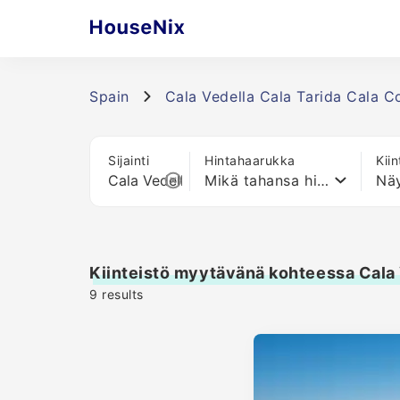
Spain
Cala Vedella Cala Tarida Cala C
Sijainti
Hintahaarukka
Kii
Mikä tahansa hinta
Näy
Kiinteistö myytävänä kohteessa Cala 
9
results