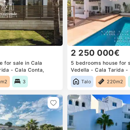
2 250 000€
 for sale in Cala
5 bedrooms house for s
rida - Cala Conta,
Vedella - Cala Tarida -
Spain
6m2
3
Talo
220m2