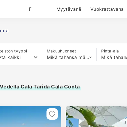
FI
Myytävänä
Vuokrattavana
onta
nteistön tyyppi
Makuuhuoneet
Pinta-ala
tä kaikki
Mikä tahansa määrä sänkyjä
Vedella Cala Tarida Cala Conta