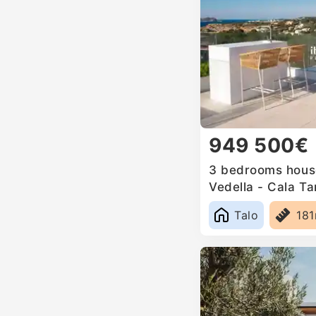
949 500€
3 bedrooms house
Vedella - Cala Ta
Spain
Talo
18