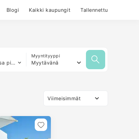
Blogi
Kaikki kaupungit
Tallennettu
Myyntityyppi
Mikä tahansa pinta-ala
Myytävänä
Viimeisimmät