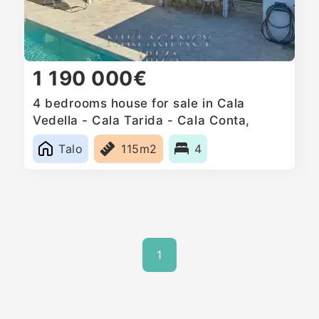
1 190 000€
4 bedrooms house for sale in Cala
Vedella - Cala Tarida - Cala Conta,
Spain
Talo
115m2
4
1