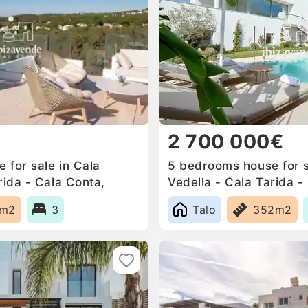
2 700 000€
 for sale in Cala
5 bedrooms house for s
rida - Cala Conta,
Vedella - Cala Tarida -
Spain
1m2
3
Talo
352m2