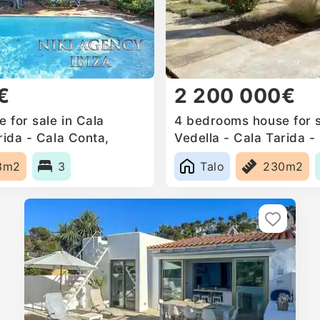
€
2 200 000€
 for sale in Cala
4 bedrooms house for s
rida - Cala Conta,
Vedella - Cala Tarida -
Spain
3m2
3
Talo
230m2