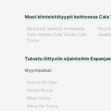
Muut kiinteistötyypit kohteessa Cala 
Myytävät asunnot kohteessa
Myytäv
Cala Vedella Cala Tarida Cala
Vedell
Conta
Tutustu liittyviin sijainteihin Espanja
Myyntipaikat
Puerto De Ojen
Monte Rozas
Mijas Costa
Mesa De Ocana