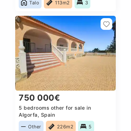
Talo
113m2
3
750 000€
5 bedrooms other for sale in
Algorfa, Spain
Other
226m2
5