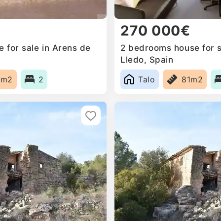
270 000€
 for sale in Arens de
2 bedrooms house for s
Lledo, Spain
2m2
2
Talo
81m2