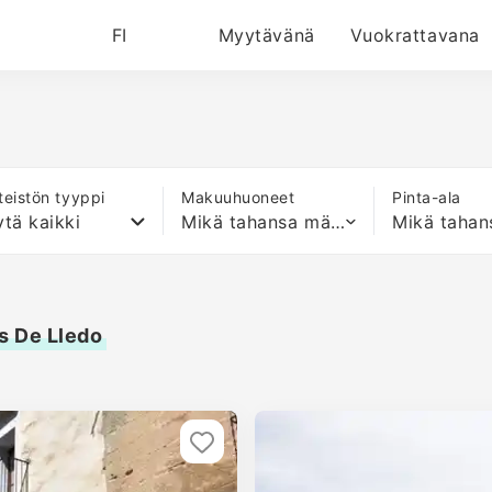
FI
Myytävänä
Vuokrattavana
nteistön tyyppi
Makuuhuoneet
Pinta-ala
tä kaikki
Mikä tahansa määrä sänkyjä
s De Lledo