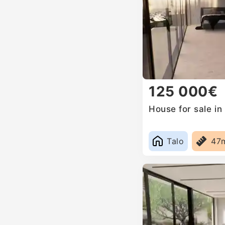
125 000€
House for sale in
Talo
47