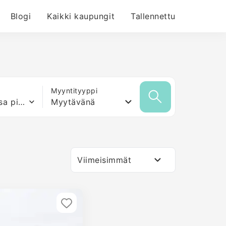
Blogi
Kaikki kaupungit
Tallennettu
Myyntityyppi
Mikä tahansa pinta-ala
Myytävänä
Viimeisimmät