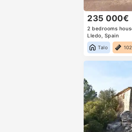
235 000€
2 bedrooms house
Lledo, Spain
Talo
10