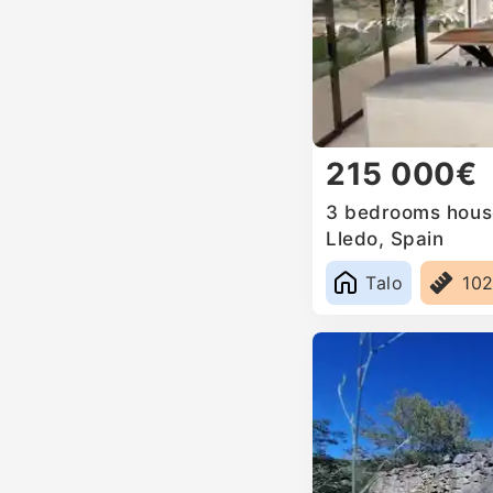
215 000€
3 bedrooms house
Lledo, Spain
Talo
10