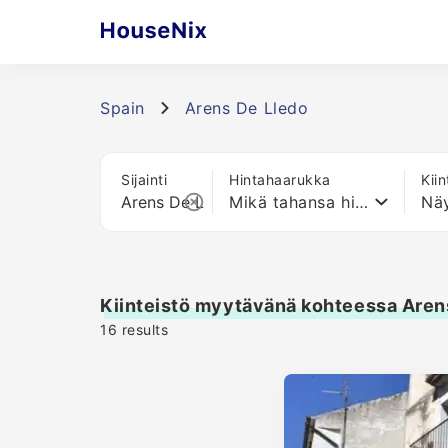
Spain
Arens De Lledo
Sijainti
Hintahaarukka
Kii
Mikä tahansa hinta
Näy
Kiinteistö myytävänä kohteessa Aren
16
results