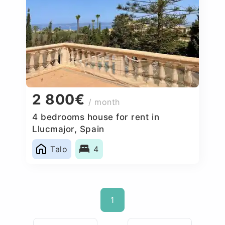
2 800€
/ month
4 bedrooms house for rent in
Llucmajor, Spain
Talo
4
1