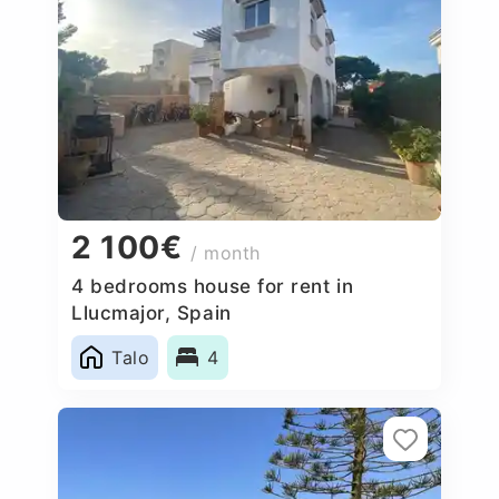
2 100€
/ month
4 bedrooms house for rent in
Llucmajor, Spain
Talo
4