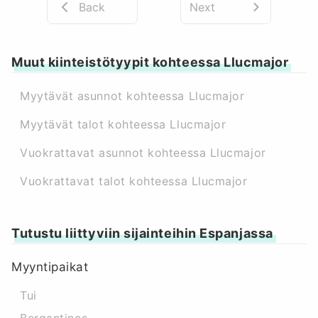
Back
Next
Muut kiinteistötyypit kohteessa Llucmajor
Myytävät asunnot kohteessa Llucmajor
Myytävät talot kohteessa Llucmajor
Vuokrattavat asunnot kohteessa Llucmajor
Vuokrattavat talot kohteessa Llucmajor
Tutustu liittyviin sijainteihin Espanjassa
Myyntipaikat
Tui