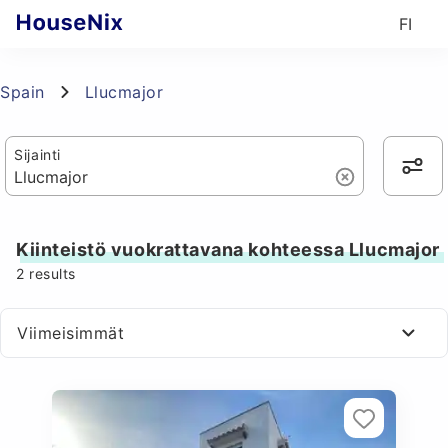
FI
Spain
Llucmajor
Sijainti
Kiinteistö vuokrattavana kohteessa Llucmajor
2
results
Viimeisimmät