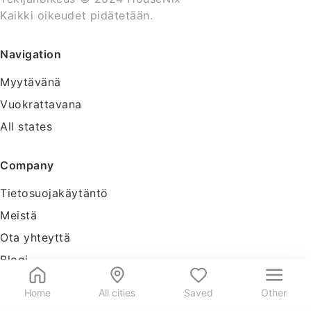
Kaikki oikeudet pidätetään.
Navigation
Myytävänä
Vuokrattavana
All states
Company
Tietosuojakäytäntö
Meistä
Ota yhteyttä
Blogi
Tools
Home
All cities
Saved
Other