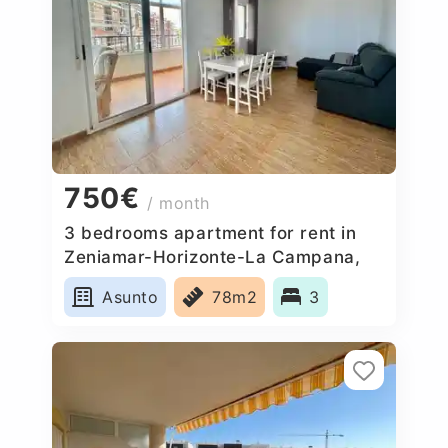
750€
/ month
3 bedrooms apartment for rent in
Zeniamar-Horizonte-La Campana,
Spain
Asunto
78m2
3