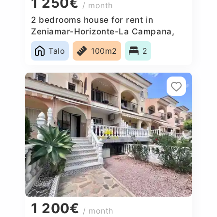
1 250€
/ month
2 bedrooms house for rent in
Zeniamar-Horizonte-La Campana,
Spain
Talo
100m2
2
1 200€
/ month