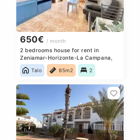
650€
/ month
2 bedrooms house for rent in
Zeniamar-Horizonte-La Campana,
Spain
Talo
85m2
2