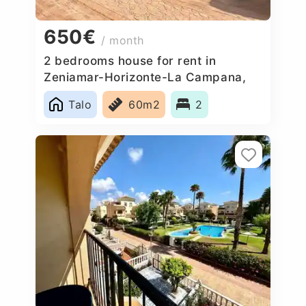
650€
/ month
2 bedrooms house for rent in
Zeniamar-Horizonte-La Campana,
Spain
Talo
60m2
2