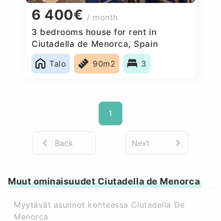
6 400€
/ month
3 bedrooms house for rent in
Ciutadella de Menorca, Spain
Talo
90m2
3
1
Back
Next
Muut ominaisuudet Ciutadella de Menorca
Myytävät asunnot kohteessa Ciutadella De
Menorca