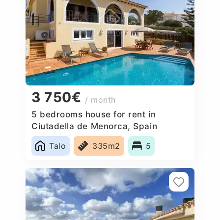
3 750€
/ month
5 bedrooms house for rent in
Ciutadella de Menorca, Spain
Talo
335m2
5