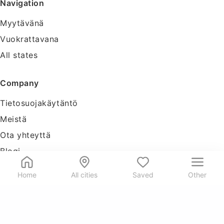
Navigation
Myytävänä
Vuokrattavana
All states
Company
Tietosuojakäytäntö
Meistä
Ota yhteyttä
Blogi
Tools
Home
All cities
Saved
Other