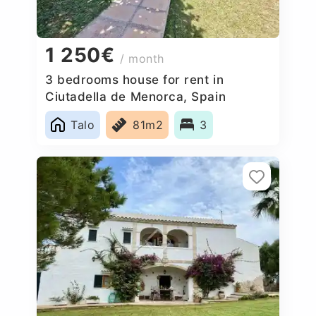
1 250€
/ month
3 bedrooms house for rent in
Ciutadella de Menorca, Spain
Talo
81m2
3