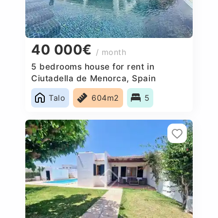
40 000€
/ month
5 bedrooms house for rent in
Ciutadella de Menorca, Spain
Talo
604m2
5