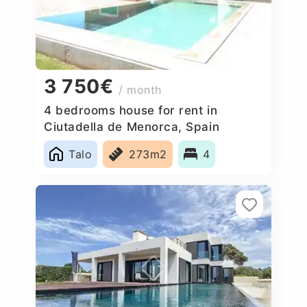
3 750€
/ month
4 bedrooms house for rent in
Ciutadella de Menorca, Spain
Talo
273m2
4