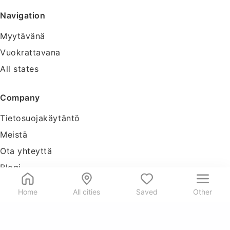
Navigation
Myytävänä
Vuokrattavana
All states
Company
Tietosuojakäytäntö
Meistä
Ota yhteyttä
Blogi
Tools
Home
All cities
Saved
Other