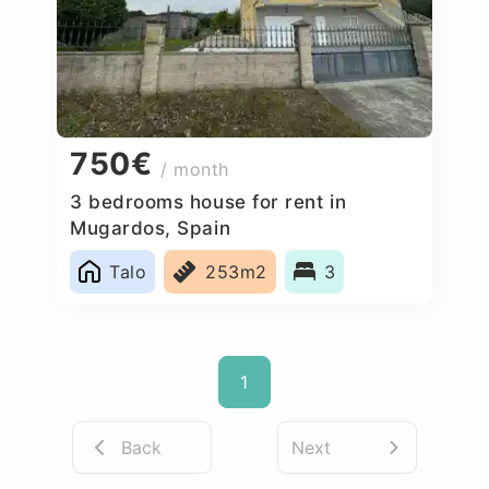
750€
/ month
3 bedrooms house for rent in
Mugardos, Spain
Talo
253m2
3
1
Back
Next