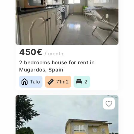
450€
/ month
2 bedrooms house for rent in
Mugardos, Spain
Talo
71m2
2