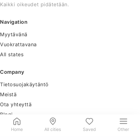
Kaikki oikeudet pidätetään.
Navigation
Myytävänä
Vuokrattavana
All states
Company
Tietosuojakäytäntö
Meistä
Ota yhteyttä
Blogi
Tools
Home
All cities
Saved
Other