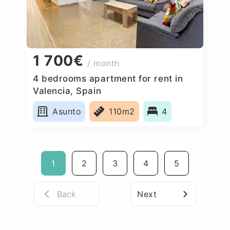
1 700€
/ month
4 bedrooms apartment for rent in
Valencia, Spain
Asunto
110m2
4
1
2
3
4
5
Back
Next