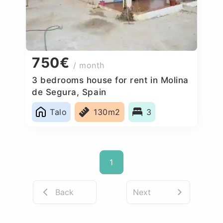
750€
/ month
3 bedrooms house for rent in Molina
de Segura, Spain
Talo
130m2
3
1
Back
Next