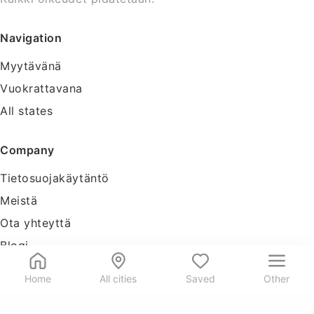
Navigation
Myytävänä
Vuokrattavana
All states
Company
Tietosuojakäytäntö
Meistä
Ota yhteyttä
Blogi
Tools
Home
All cities
Saved
Other