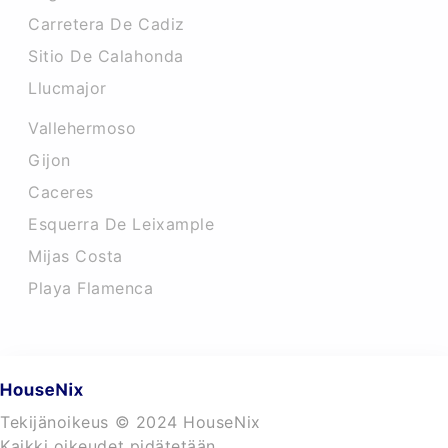
Carretera De Cadiz
Sitio De Calahonda
Llucmajor
Vallehermoso
Gijon
Caceres‎
Esquerra De Leixample
Mijas Costa
Playa Flamenca
Tekijänoikeus © 2024 HouseNix
Kaikki oikeudet pidätetään.