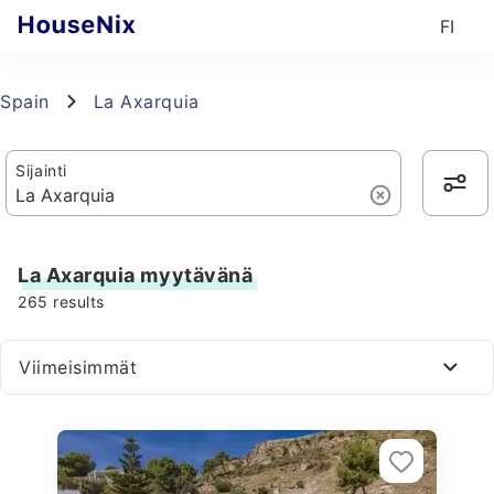
FI
Spain
La Axarquia
Sijainti
La Axarquia myytävänä
265
results
Viimeisimmät