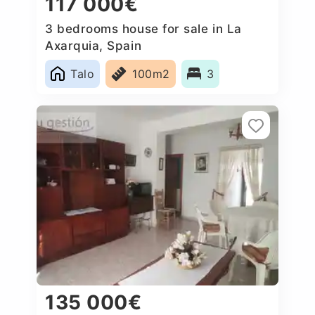
117 000€
3 bedrooms house for sale in La
Axarquia, Spain
Talo
100m2
3
135 000€