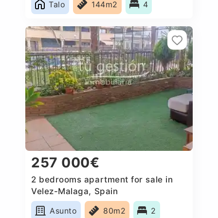
Talo
144m2
4
257 000€
2 bedrooms apartment for sale in
Velez-Malaga, Spain
Asunto
80m2
2