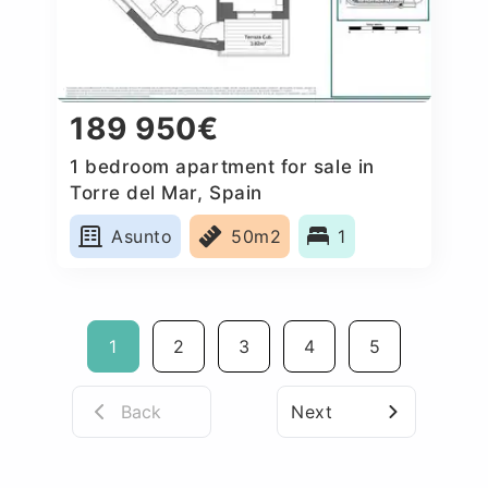
189 950€
1 bedroom apartment for sale in
Torre del Mar, Spain
Asunto
50m2
1
1
2
3
4
5
Back
Next