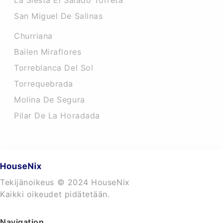
La Siesta El Salado Torreta
San Miguel De Salinas
Churriana
Bailen Miraflores
Torreblanca Del Sol
Torrequebrada
Molina De Segura
Pilar De La Horadada
Tekijänoikeus © 2024 HouseNix
Kaikki oikeudet pidätetään.
Navigation