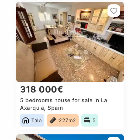
318 000€
5 bedrooms house for sale in La
Axarquia, Spain
Talo
227m2
5