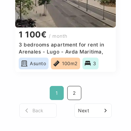
1 100€
/ month
3 bedrooms apartment for rent in
Arenales - Lugo - Avda Maritima,
Spain
Asunto
100m2
3
1
2
Back
Next