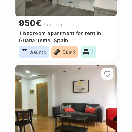
950€
/ month
1 bedroom apartment for rent in
Guanarteme, Spain
Asunto
58m2
1