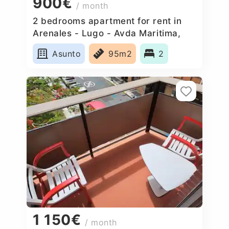
900€
/ month
2 bedrooms apartment for rent in
Arenales - Lugo - Avda Maritima,
Spain
Asunto
95m2
2
1 150€
/ month