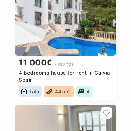
11 000€
/ month
4 bedrooms house for rent in Calvia,
Spain
Talo
447m2
4