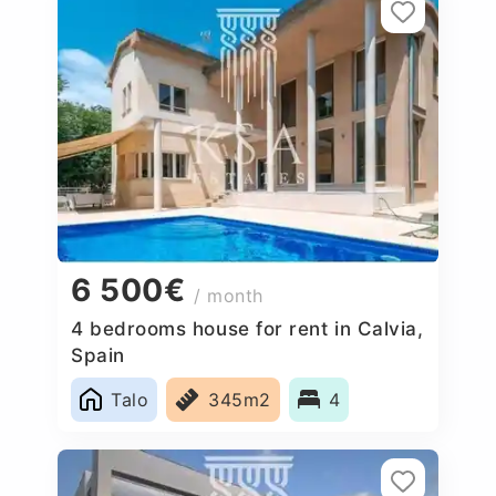
6 500€
/ month
4 bedrooms house for rent in Calvia,
Spain
Talo
345m2
4