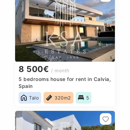
8 500€
/ month
5 bedrooms house for rent in Calvia,
Spain
Talo
320m2
5