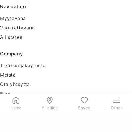
Navigation
Myytävänä
Vuokrattavana
All states
Company
Tietosuojakäytäntö
Meistä
Ota yhteyttä
Blogi
Tools
Home
All cities
Saved
Other