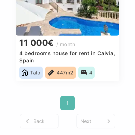
11 000€
/ month
4 bedrooms house for rent in Calvia,
Spain
Talo
447m2
4
1
Back
Next