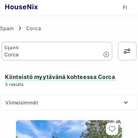
FI
Spain
Corca
Sijainti
Kiinteistö myytävänä kohteessa Corca
3
results
Viimeisimmät