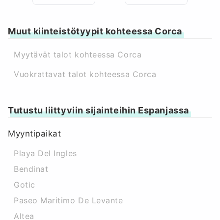
Muut kiinteistötyypit kohteessa Corca
Myytävät talot kohteessa Corca
Vuokrattavat talot kohteessa Corca
Tutustu liittyviin sijainteihin Espanjassa
Myyntipaikat
Playa Del Ingles
Bendinat
Gotic
Paseo Maritimo De Levante
Altea