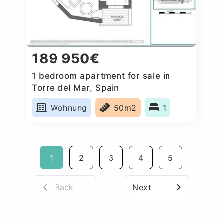
189 950€
1 bedroom apartment for sale in
Torre del Mar, Spain
Wohnung
50m2
1
1
2
3
4
5
Back
Next