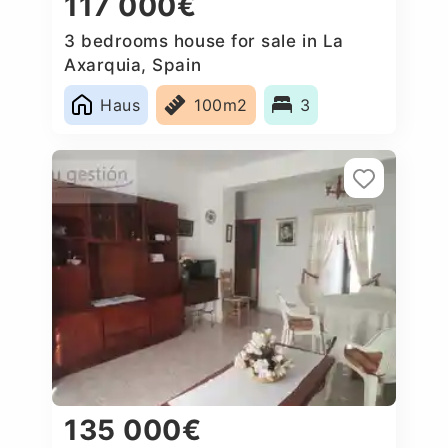
117 000€
3 bedrooms house for sale in La
Axarquia, Spain
Haus
100m2
3
135 000€