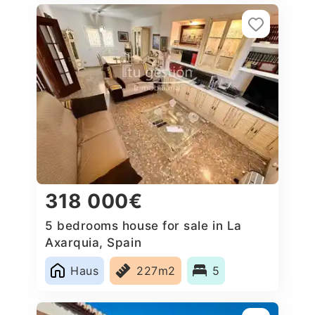
318 000€
5 bedrooms house for sale in La
Axarquia, Spain
Haus
227m2
5