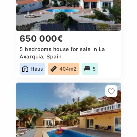
650 000€
5 bedrooms house for sale in La
Axarquia, Spain
Haus
404m2
5