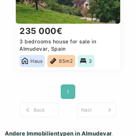
235 000€
3 bedrooms house for sale in
Almudevar, Spain
Haus
85m2
3
1
Back
Next
Andere Immobilientypen in Almudevar