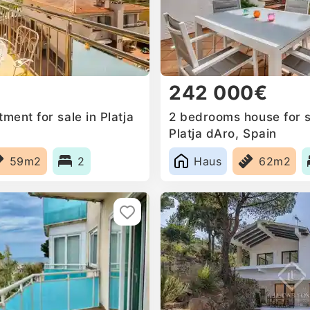
242 000€
ent for sale in Platja
2 bedrooms house for sa
Platja dAro, Spain
59m2
2
Haus
62m2