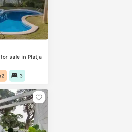
or sale in Platja
m2
3