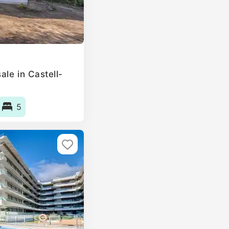
le in Castell-
5