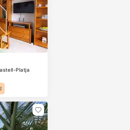
astell-Platja
2