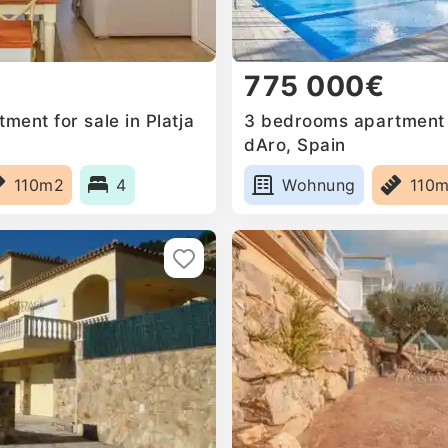
775 000€
ent for sale in Platja
3 bedrooms apartment f
dAro, Spain
110m2
4
Wohnung
110