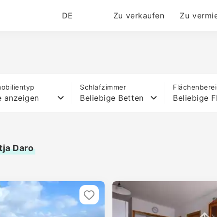
DE
Zu verkaufen
Zu vermi
obilientyp
Schlafzimmer
Flächenbere
e anzeigen
Beliebige Betten
Beliebige F
tja Daro