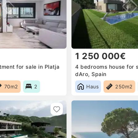
1 250 000€
ent for sale in Platja
4 bedrooms house for sa
dAro, Spain
70m2
2
Haus
250m2