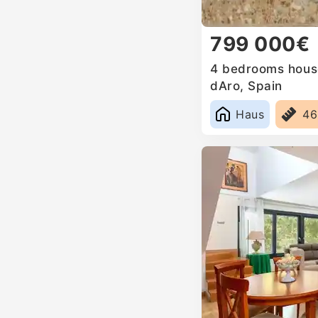
799 000€
4 bedrooms house 
dAro, Spain
Haus
4