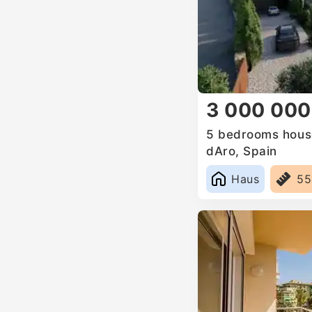
3 000 00
5 bedrooms house 
dAro, Spain
Haus
5