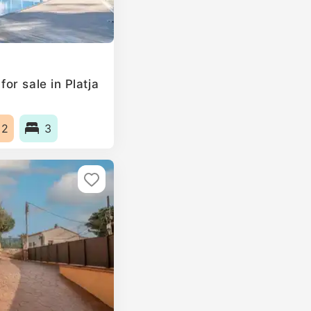
or sale in Platja
m2
3