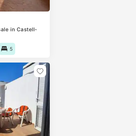
le in Castell-
5