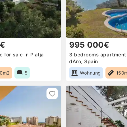
0€
995 000€
for sale in Platja
3 bedrooms apartment f
dAro, Spain
50m2
5
Wohnung
150