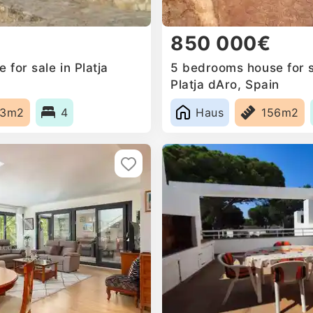
850 000€
for sale in Platja
5 bedrooms house for sa
Platja dAro, Spain
63m2
4
Haus
156m2