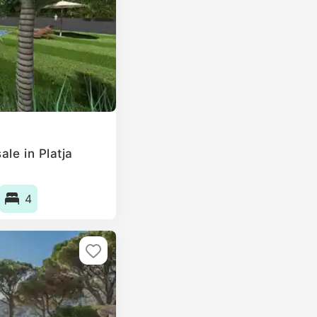
le in Platja
4