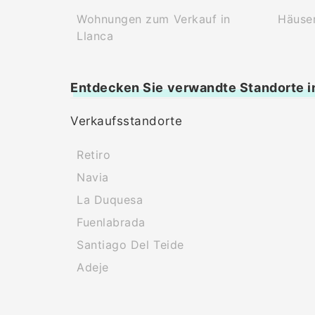
Wohnungen zum Verkauf in
Häuser
Llanca
Entdecken Sie verwandte Standorte i
Verkaufsstandorte
Retiro
Navia
La Duquesa
Fuenlabrada
Santiago Del Teide
Adeje