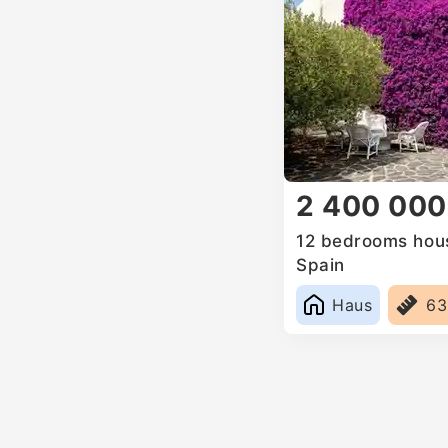
2 400 00
12 bedrooms house
Spain
Haus
6