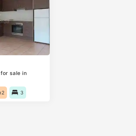
or sale in
m2
3