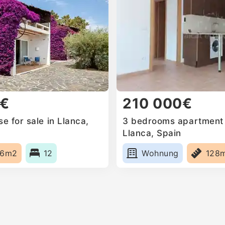
0€
210 000€
 for sale in Llanca,
3 bedrooms apartment f
Llanca, Spain
36m2
12
Wohnung
128