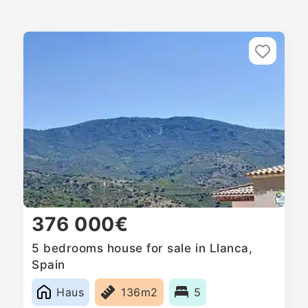
376 000€
5 bedrooms house for sale in Llanca,
Spain
Haus
136m2
5