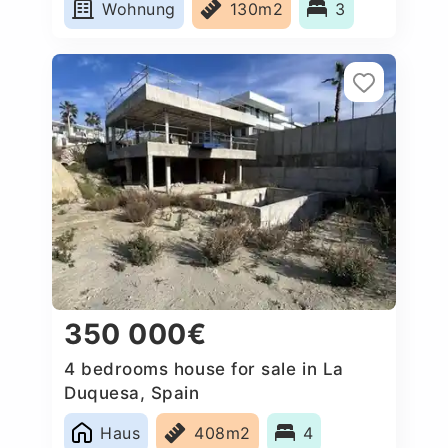
Wohnung
130m2
3
350 000€
4 bedrooms house for sale in La
Duquesa, Spain
Haus
408m2
4