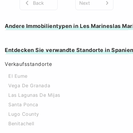
Back
Next
Andere Immobilientypen in Les Marineslas Mar
Entdecken Sie verwandte Standorte in Spanie
Verkaufsstandorte
El Eume
Vega De Granada
Las Lagunas De Mijas
Santa Ponca
Lugo County
Benitachell