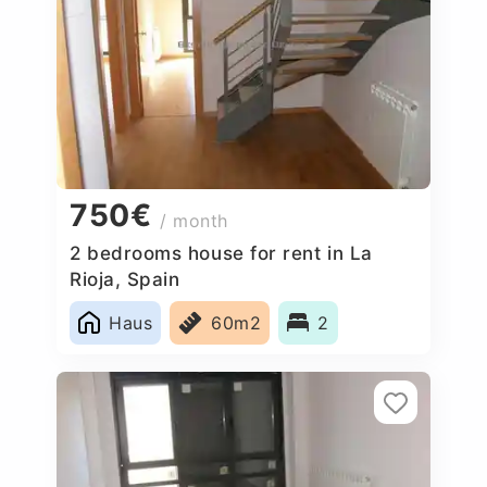
750€
/ month
2 bedrooms house for rent in La
Rioja, Spain
Haus
60m2
2