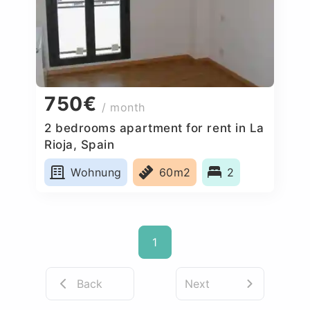
750€
/ month
2 bedrooms apartment for rent in La
Rioja, Spain
Wohnung
60m2
2
1
Back
Next