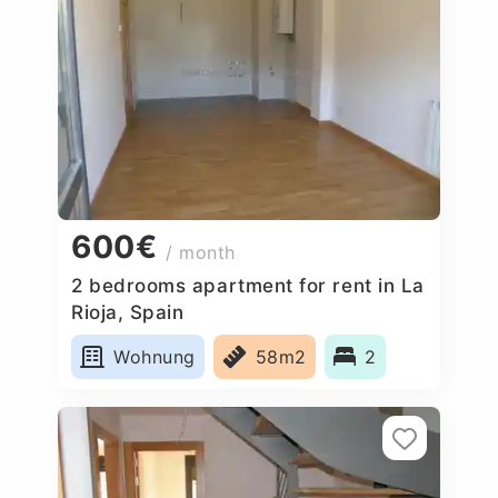
600€
/ month
2 bedrooms apartment for rent in La
Rioja, Spain
Wohnung
58m2
2