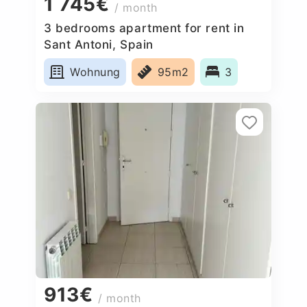
1 745€
/ month
3 bedrooms apartment for rent in
Sant Antoni, Spain
Wohnung
95m2
3
913€
/ month