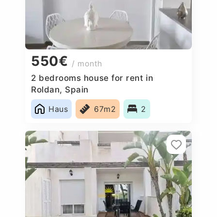
550€
/ month
2 bedrooms house for rent in
Roldan, Spain
Haus
67m2
2