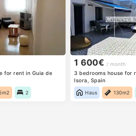
1 600€
/ month
 for rent in Guia de
3 bedrooms house for r
Isora, Spain
5m2
2
Haus
130m2