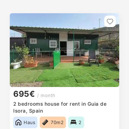
695€
/ month
2 bedrooms house for rent in Guia de
Isora, Spain
Haus
70m2
2