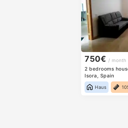
750€
/ month
2 bedrooms house
Isora, Spain
Haus
10