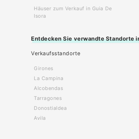
Häuser zum Verkauf in Guia De
Isora
Entdecken Sie verwandte Standorte i
Verkaufsstandorte
Girones
La Campina
Alcobendas
Tarragones
Donostialdea
Avila