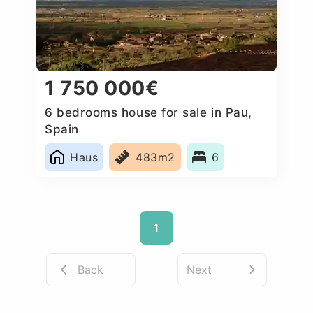
1 750 000€
6 bedrooms house for sale in Pau,
Spain
Haus
483m2
6
1
Back
Next