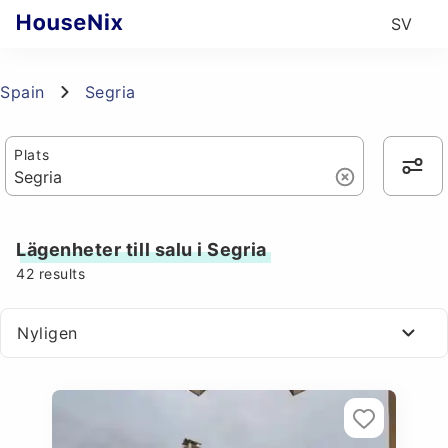
SV
Spain
Segria
Plats
Lägenheter till salu i Segria
42
results
Nyligen