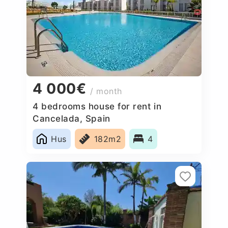
4 000€
/ month
4 bedrooms house for rent in
Cancelada, Spain
Hus
182m2
4