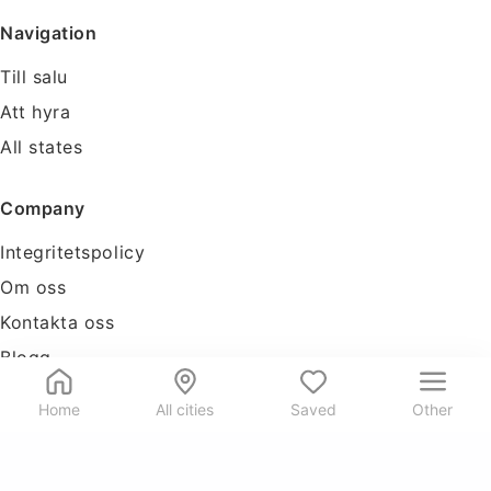
Navigation
Till salu
Att hyra
All states
Company
Integritetspolicy
Om oss
Kontakta oss
Blogg
Tools
Home
All cities
Saved
Other