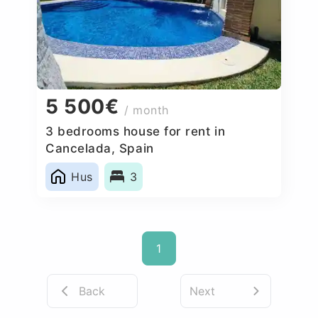
5 500€
/ month
3 bedrooms house for rent in
Cancelada, Spain
Hus
3
1
Back
Next