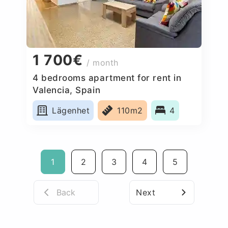
1 700€
/ month
4 bedrooms apartment for rent in
Valencia, Spain
Lägenhet
110m2
4
1
2
3
4
5
Back
Next