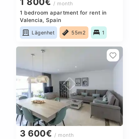
1 800€
/ month
1 bedroom apartment for rent in
Valencia, Spain
Lägenhet
55m2
1
3 600€
/ month