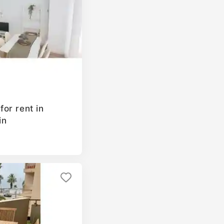
or rent in
in