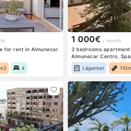
1 000€
nth
/ month
 for rent in Almunecar
3 bedrooms apartment f
Almunecar Centro, Spa
0m2
4
Lägenhet
110