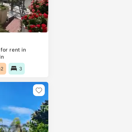
or rent in
in
m2
3