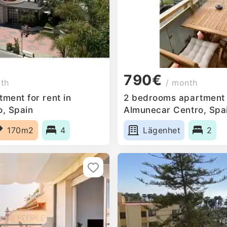
790€
nth
/ month
ment for rent in
2 bedrooms apartment f
, Spain
Almunecar Centro, Spa
170m2
4
Lägenhet
2