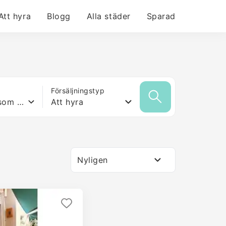
Att hyra
Blogg
Alla städer
Sparad
Försäljningstyp
Vilken yta som helst
Att hyra
Nyligen