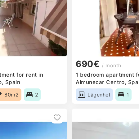
690€
/ month
ment for rent in
1 bedroom apartment fo
, Spain
Almunecar Centro, Spa
80m2
2
Lägenhet
1