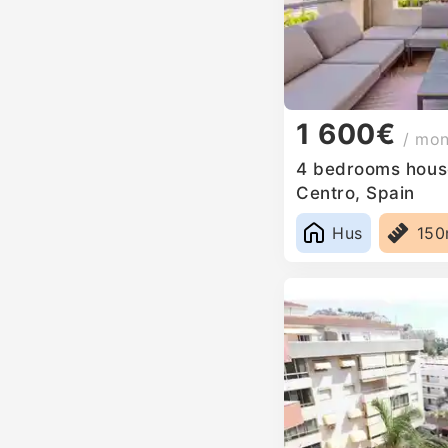
1 600€
/ mo
4 bedrooms house
Centro, Spain
Hus
15