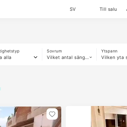
SV
Till salu
tighetstyp
Sovrum
Ytspann
a alla
Vilket antal sängar som helst