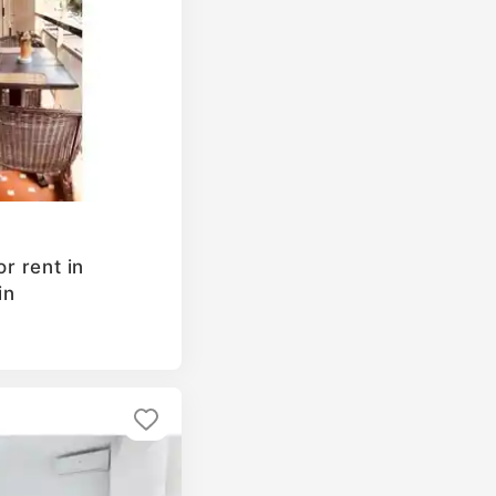
r rent in
in