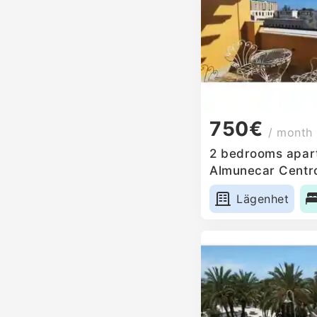
750€
/ month
2 bedrooms apart
Almunecar Centro
Lägenhet