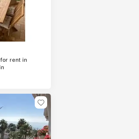
or rent in
in