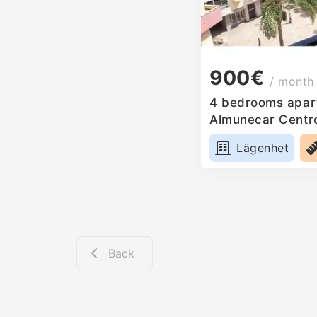
900€
/ month
4 bedrooms apart
Almunecar Centro
Lägenhet
Back