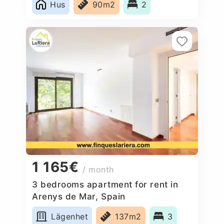
Hus
90m2
2
1 165€
/ month
3 bedrooms apartment for rent in
Arenys de Mar, Spain
Lägenhet
137m2
3