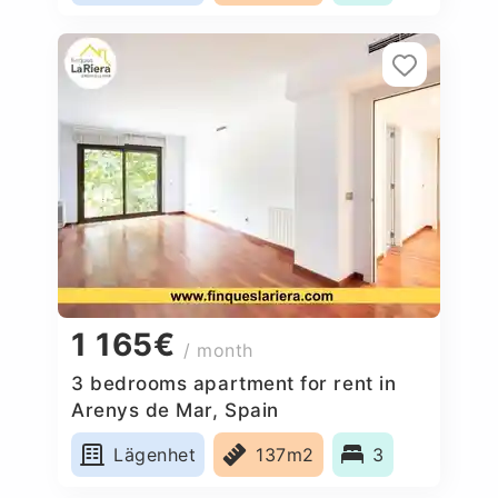
1 165€
/ month
3 bedrooms apartment for rent in
Arenys de Mar, Spain
Lägenhet
137m2
3