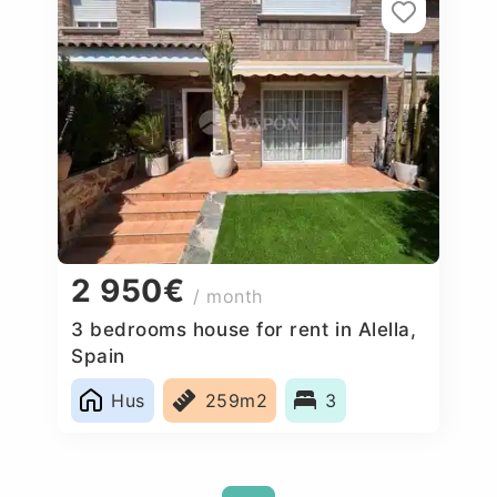
2 950€
/ month
3 bedrooms house for rent in Alella,
Spain
Hus
259m2
3