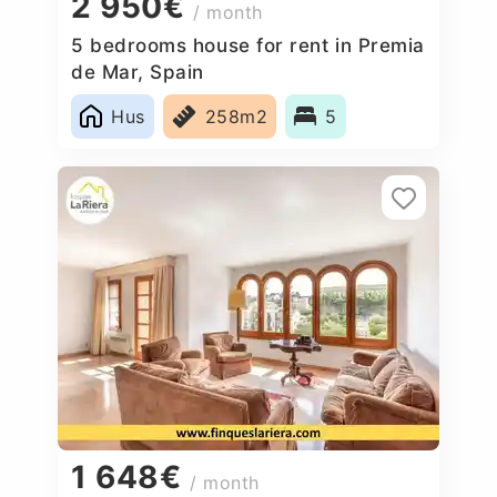
2 950€
/ month
5 bedrooms house for rent in Premia
de Mar, Spain
Hus
258m2
5
1 648€
/ month