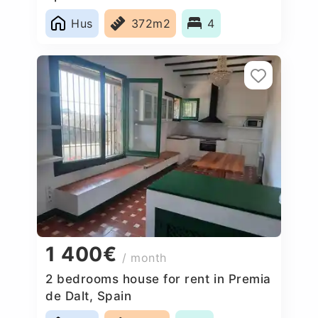
Hus
372m2
4
1 400€
/ month
2 bedrooms house for rent in Premia
de Dalt, Spain