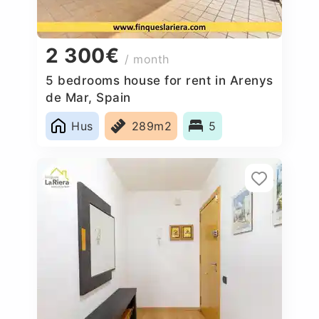
2 300€
/ month
5 bedrooms house for rent in Arenys
de Mar, Spain
Hus
289m2
5