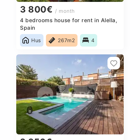
3 800€
/ month
4 bedrooms house for rent in Alella,
Spain
Hus
267m2
4