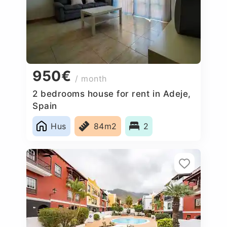
950€
/ month
2 bedrooms house for rent in Adeje,
Spain
Hus
84m2
2