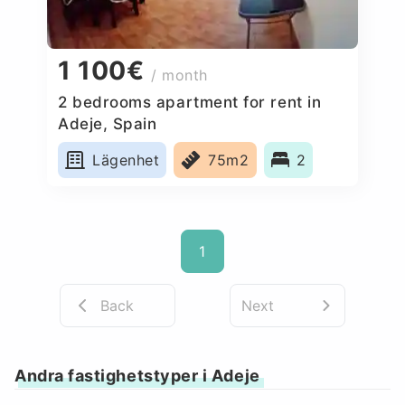
1 100€
/ month
2 bedrooms apartment for rent in
Adeje, Spain
Lägenhet
75m2
2
1
Back
Next
Andra fastighetstyper i Adeje