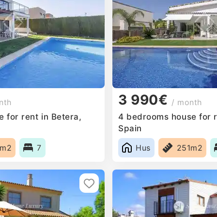
3 990€
nth
/ month
for rent in Betera,
4 bedrooms house for r
Spain
5m2
7
Hus
251m2