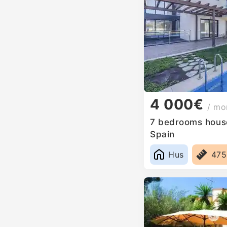
4 000€
/ mo
7 bedrooms house 
Spain
Hus
47