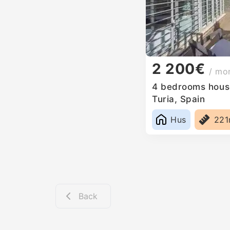
2 200€
/ mo
4 bedrooms house
Turia, Spain
Hus
22
Back