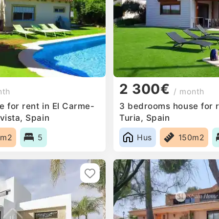
2 300€
nth
/ month
 for rent in El Carme-
3 bedrooms house for 
vista, Spain
Turia, Spain
0m2
5
Hus
150m2