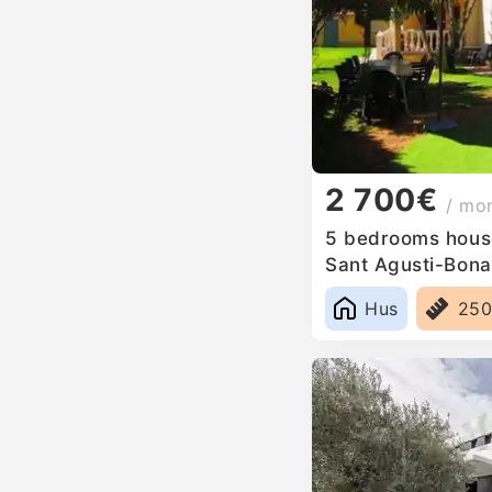
2 700€
/ mo
5 bedrooms house
Sant Agusti-Bona
Hus
25