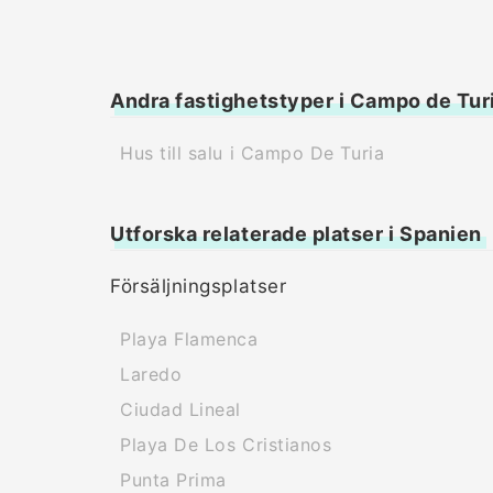
Andra fastighetstyper i Campo de Tur
Hus till salu i Campo De Turia
Utforska relaterade platser i Spanien
Försäljningsplatser
Playa Flamenca
Laredo
Ciudad Lineal
Playa De Los Cristianos
Punta Prima