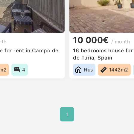
10 000€
nth
/ month
 for rent in Campo de
16 bedrooms house for
de Turia, Spain
1m2
4
Hus
1442m2
1