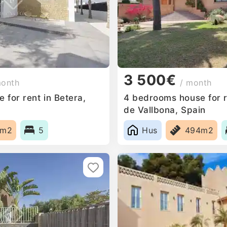
3 500€
month
/ month
for rent in Betera,
4 bedrooms house for r
de Vallbona, Spain
7m2
5
Hus
494m2