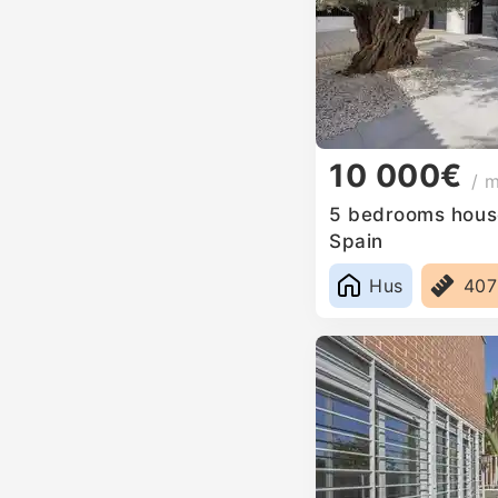
10 000€
/ 
5 bedrooms house 
Spain
Hus
40