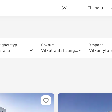
SV
Till salu
tighetstyp
Sovrum
Ytspann
a alla
Vilket antal sängar som helst