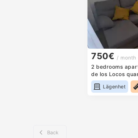
750€
/ month
2 bedrooms apart
de los Locos quar
Lägenhet
Back