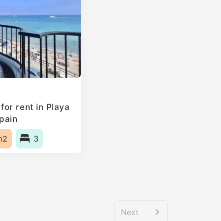
or rent in Playa
Spain
m2
3
Next