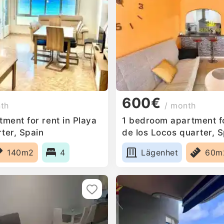
600€
nth
/ month
ment for rent in Playa
1 bedroom apartment fo
ter, Spain
de los Locos quarter, 
140m2
4
Lägenhet
60m