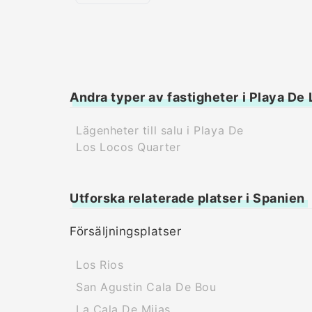
Andra typer av fastigheter i Playa De
Lägenheter till salu i Playa De
Los Locos Quarter
Utforska relaterade platser i Spanien
Försäljningsplatser
Los Rios
San Agustin Cala De Bou
La Cala De Mijas