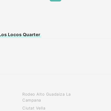
 Los Locos Quarter
Rodeo Alto Guadaiza La
Campana
Ciutat Vella