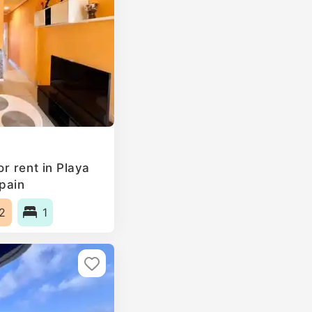
r rent in Playa
Spain
2
1