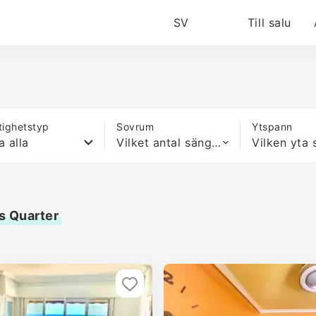
SV
Till salu
tighetstyp
Sovrum
Ytspann
a alla
Vilket antal sängar som helst
os Quarter