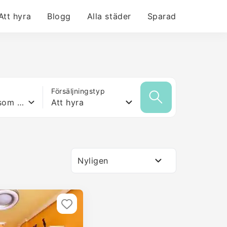
Att hyra
Blogg
Alla städer
Sparad
Försäljningstyp
Vilken yta som helst
Att hyra
Nyligen