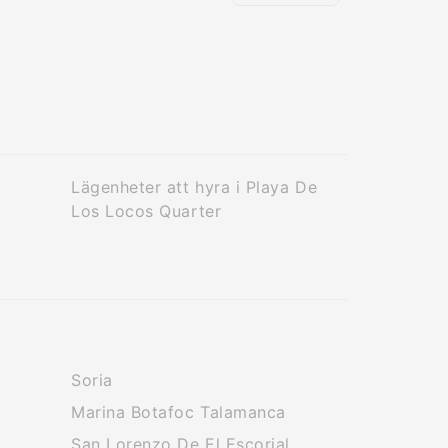
Lägenheter att hyra i Playa De
Los Locos Quarter
Soria
Marina Botafoc Talamanca
San Lorenzo De El Escorial