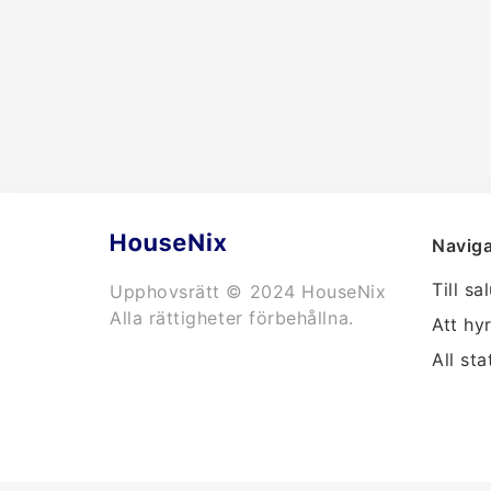
Naviga
Till sa
Upphovsrätt © 2024 HouseNix
Alla rättigheter förbehållna.
Att hy
All sta