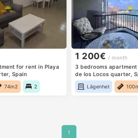
1 200€
/ month
ment for rent in Playa
3 bedrooms apartment f
ter, Spain
de los Locos quarter, 
74m2
2
Lägenhet
100
1