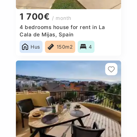
1 700€
/ month
4 bedrooms house for rent in La
Cala de Mijas, Spain
Hus
150m2
4