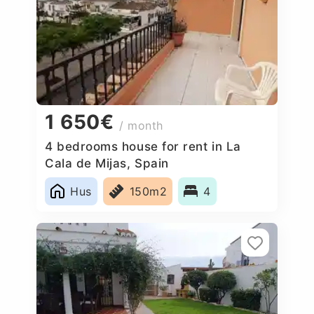
1 650€
/ month
4 bedrooms house for rent in La
Cala de Mijas, Spain
Hus
150m2
4