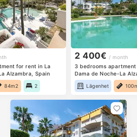
2 400€
nth
/ month
ment for rent in La
3 bedrooms apartment f
a Alzambra, Spain
Dama de Noche-La Alz
84m2
2
Lägenhet
100