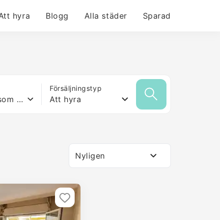
Att hyra
Blogg
Alla städer
Sparad
Försäljningstyp
Vilken yta som helst
Att hyra
Nyligen