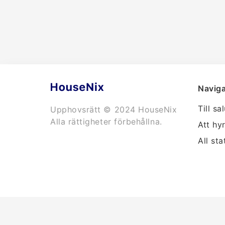
Naviga
Till sa
Upphovsrätt © 2024 HouseNix
Alla rättigheter förbehållna.
Att hy
All sta