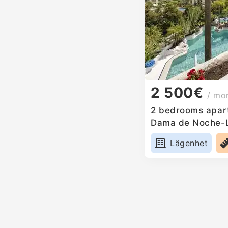
2 500€
/ mo
2 bedrooms apart
Dama de Noche-L
Lägenhet