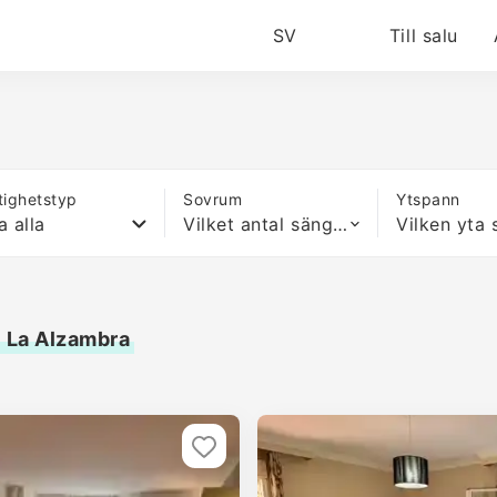
SV
Till salu
tighetstyp
Sovrum
Ytspann
a alla
Vilket antal sängar som helst
e La Alzambra