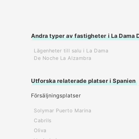
Andra typer av fastigheter i La Dama
Lägenheter till salu i La Dama
De Noche La Alzambra
Utforska relaterade platser i Spanien
Försäljningsplatser
Solymar Puerto Marina
Cabrils
Oliva