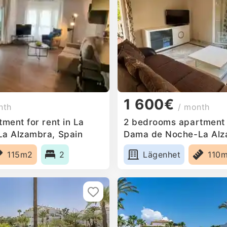
1 600€
nth
/ month
ment for rent in La
2 bedrooms apartment f
a Alzambra, Spain
Dama de Noche-La Alz
115m2
2
Lägenhet
110