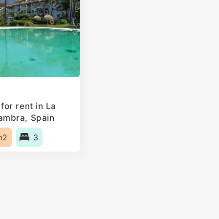
or rent in La
ambra, Spain
m2
3