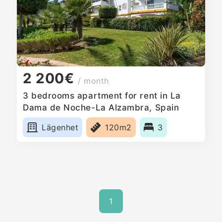
2 200€
/ month
3 bedrooms apartment for rent in La
Dama de Noche-La Alzambra, Spain
Lägenhet
120m2
3
1