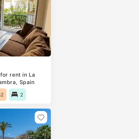
or rent in La
ambra, Spain
m2
2