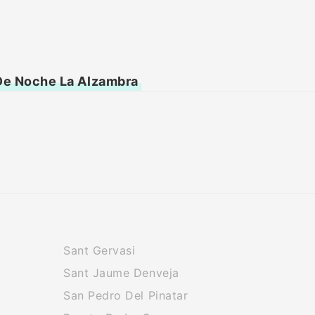
 De Noche La Alzambra
Sant Gervasi
Sant Jaume Denveja
San Pedro Del Pinatar