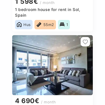
1 598€
/ month
1 bedroom house for rent in Sol,
Spain
Hus
55m2
1
4 690€
/ month