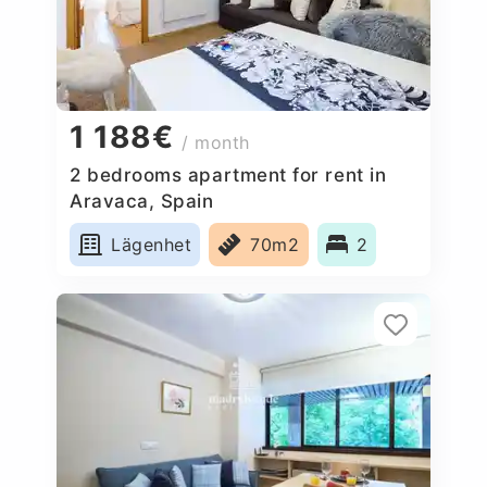
1 188€
/ month
2 bedrooms apartment for rent in
Aravaca, Spain
Lägenhet
70m2
2