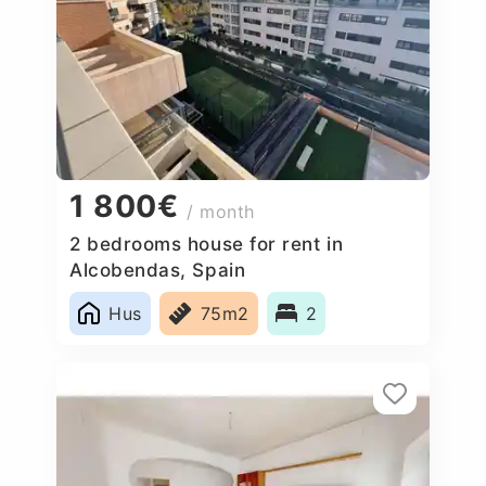
1 800€
/ month
2 bedrooms house for rent in
Alcobendas, Spain
Hus
75m2
2