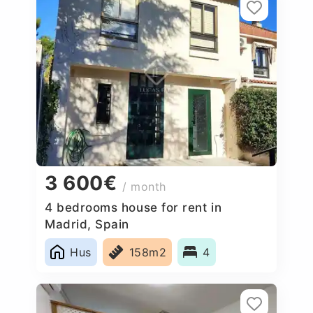
3 600€
/ month
4 bedrooms house for rent in
Madrid, Spain
Hus
158m2
4