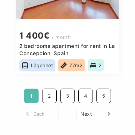
1 400€
/ month
2 bedrooms apartment for rent in La
Concepcion, Spain
Lägenhet
77m2
2
1
2
3
4
5
Back
Next