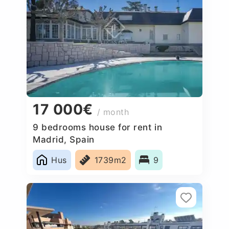
17 000€
/ month
9 bedrooms house for rent in
Madrid, Spain
Hus
1739m2
9