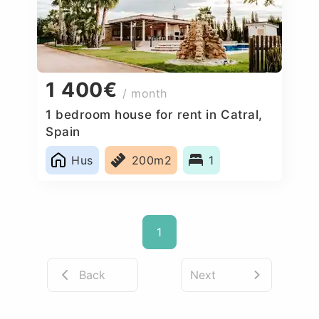
1 400€
/ month
1 bedroom house for rent in Catral,
Spain
Hus
200m2
1
1
Back
Next