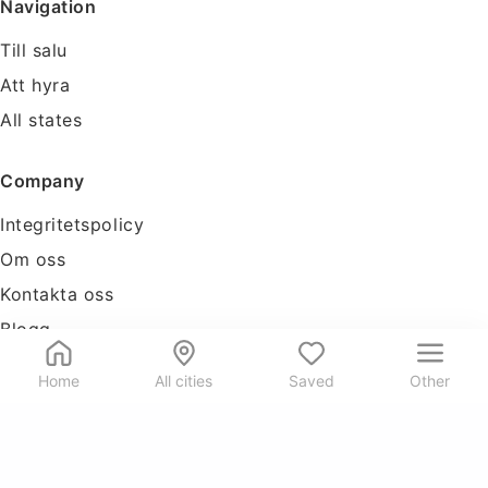
Navigation
Till salu
Att hyra
All states
Company
Integritetspolicy
Om oss
Kontakta oss
Blogg
Tools
Home
All cities
Saved
Other