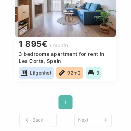
1 895€
/ month
3 bedrooms apartment for rent in
Les Corts, Spain
Lägenhet
92m2
3
1
Back
Next