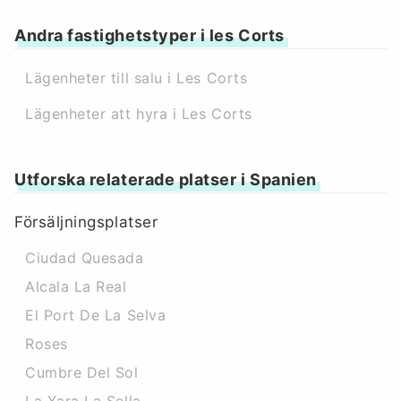
Andra fastighetstyper i les Corts
Lägenheter till salu i Les Corts
Lägenheter att hyra i Les Corts
Utforska relaterade platser i Spanien
Försäljningsplatser
Ciudad Quesada
Alcala La Real
El Port De La Selva
Roses
Cumbre Del Sol