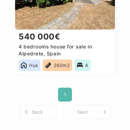
540 000€
4 bedrooms house for sale in
Alpedrete, Spain
Hus
260m2
4
1
Back
Next