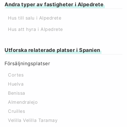
Andra typer av fastigheter i Alpedrete
Hus till salu i Alpedrete
Hus att hyra i Alpedrete
Utforska relaterade platser i Spanien
Försäljningsplatser
Cortes
Huelva
Benissa
Almendralejo
Cruilles
Velilla Velilla Taramay