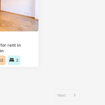
or rent in
in
m2
3
Next