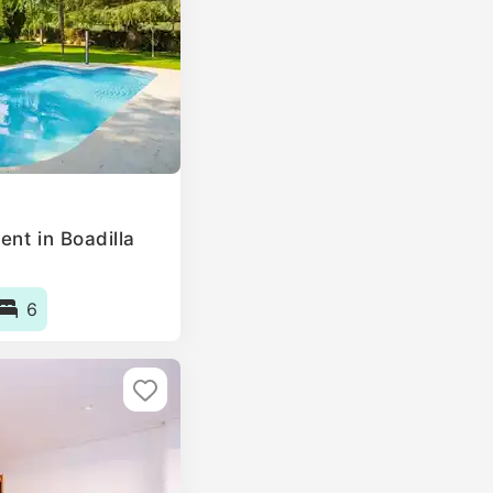
nt in Boadilla
6