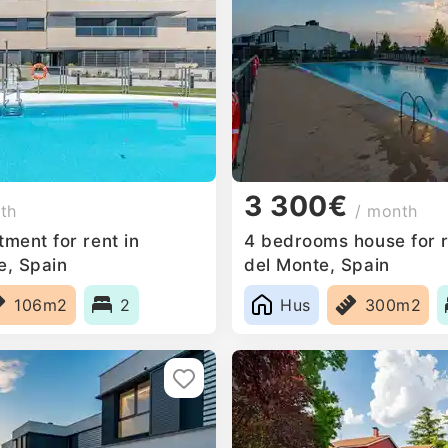
3 300€
th
/ month
ment for rent in
4 bedrooms house for re
e, Spain
del Monte, Spain
106m2
2
Hus
300m2