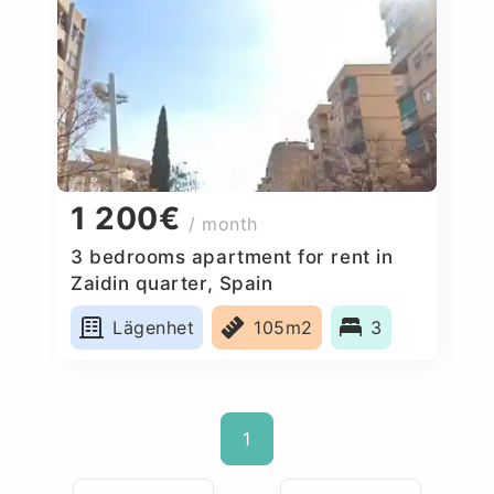
1 200€
/ month
3 bedrooms apartment for rent in
Zaidin quarter, Spain
Lägenhet
105m2
3
1