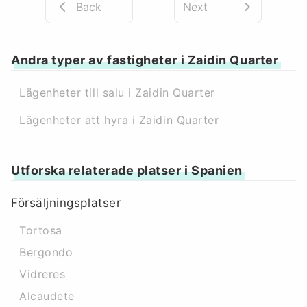
Back
Next
Andra typer av fastigheter i Zaidin Quarter
Lägenheter till salu i Zaidin Quarter
Lägenheter att hyra i Zaidin Quarter
Utforska relaterade platser i Spanien
Försäljningsplatser
Tortosa
Bergondo
Vidreres
Alcaudete