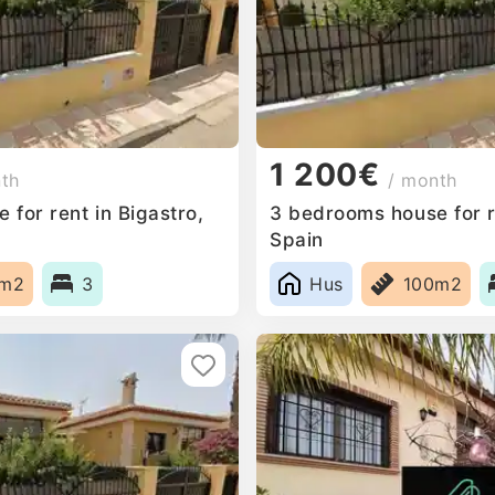
1 200€
nth
/ month
for rent in Bigastro,
3 bedrooms house for re
Spain
0m2
3
Hus
100m2