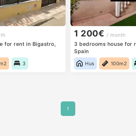
1 200€
nth
/ month
for rent in Bigastro,
3 bedrooms house for re
Spain
0m2
3
Hus
100m2
1