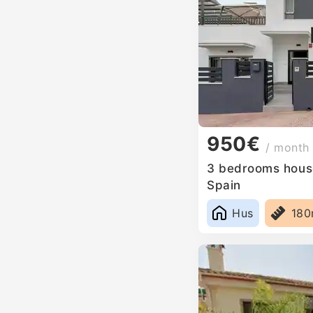
950€
/ month
3 bedrooms house 
Spain
Hus
18