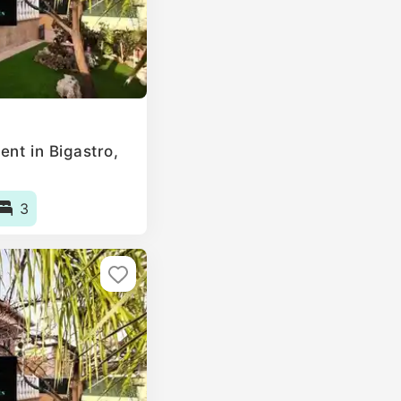
nt in Bigastro,
3