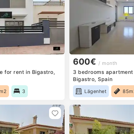
600€
/ month
for rent in Bigastro,
3 bedrooms apartment f
Bigastro, Spain
0m2
3
Lägenhet
85m