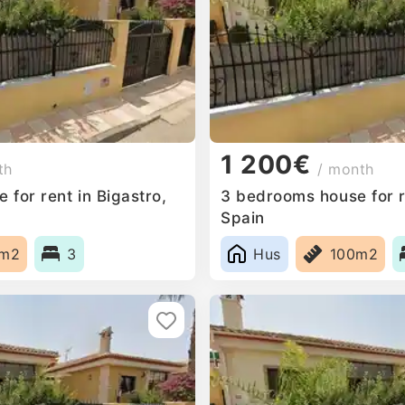
1 200€
th
/ month
for rent in Bigastro,
3 bedrooms house for re
Spain
0m2
3
Hus
100m2