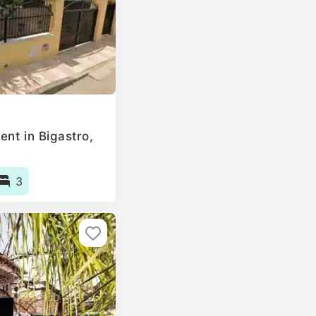
nt in Bigastro,
3