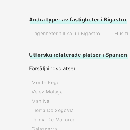
Andra typer av fastigheter i Bigastro
Lägenheter till salu i Bigastro
Hus til
Utforska relaterade platser i Spanien
Försäljningsplatser
Monte Pego
Velez Malaga
Manilva
Tierra De Segovia
Palma De Mallorca
Calasparra