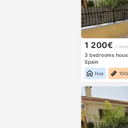
1 200€
/ mo
3 bedrooms house 
Spain
Hus
10