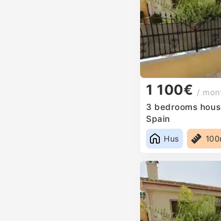
1 100€
/ mon
3 bedrooms house 
Spain
Hus
10