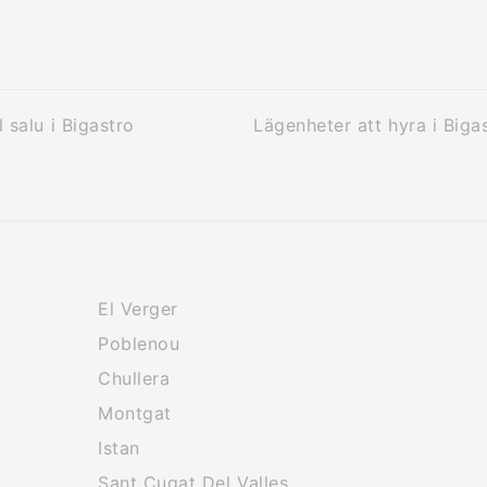
l salu i Bigastro
Lägenheter att hyra i Biga
El Verger
Poblenou
Chullera
Montgat
Istan
Sant Cugat Del Valles