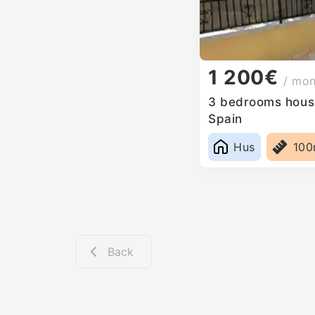
1 200€
/ mo
3 bedrooms house 
Spain
Hus
10
Back