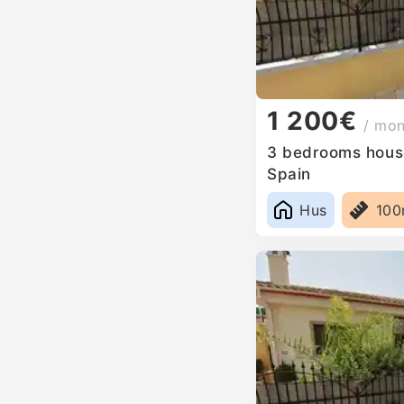
1 200€
/ mo
3 bedrooms house 
Spain
Hus
10