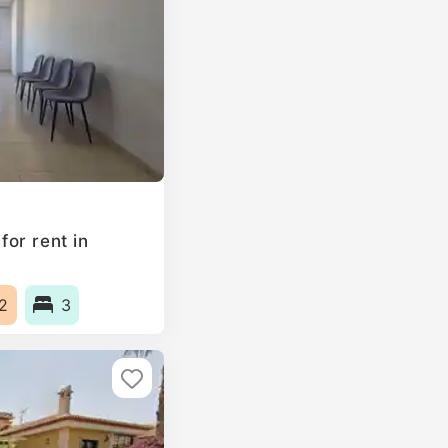
or rent in
2
3