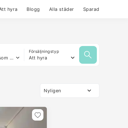
Att hyra
Blogg
Alla städer
Sparad
Försäljningstyp
Vilken yta som helst
Att hyra
Nyligen