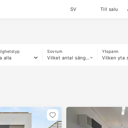
SV
Till salu
tighetstyp
Sovrum
Ytspann
a alla
Vilket antal sängar som helst