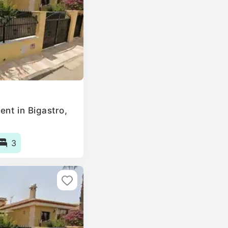
nt in Bigastro,
3