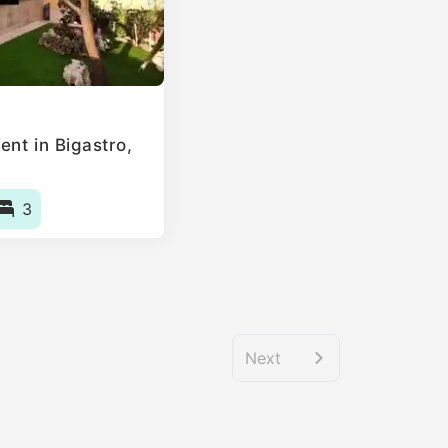
nt in Bigastro,
3
Next