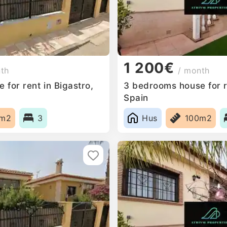
1 200€
nth
/ month
for rent in Bigastro,
3 bedrooms house for re
Spain
0m2
3
Hus
100m2